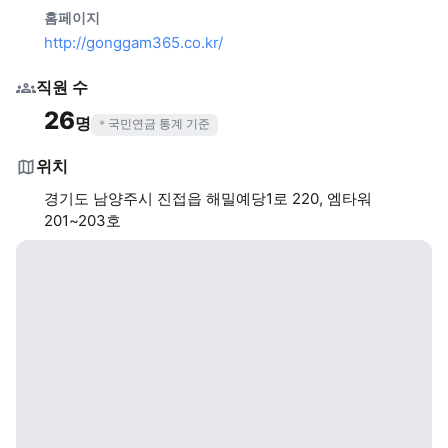
홈페이지
http://gonggam365.co.kr/
직원 수
26
명
국민연금 통계 기준
위치
경기도 남양주시 진접읍 해밀예당1로 220, 엠타워
201~203호