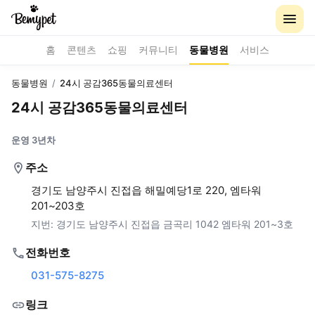
홈
콘텐츠
쇼핑
커뮤니티
동물병원
서비스
동물병원
/
24시 공감365동물의료센터
24시 공감365동물의료센터
운영 3년차
주소
경기도 남양주시 진접읍 해밀예당1로 220, 엠타워
201~203호
지번:
경기도 남양주시 진접읍 금곡리 1042 엠타워 201~3호
전화번호
031-575-8275
링크