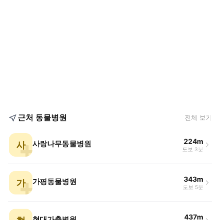
근처 동물병원
전체 보기
224m
사
사랑나무동물병원
도보 3분
343m
가
가평동물병원
도보 5분
437m
현대가축병원