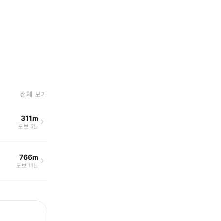
전체 보기
311m
도보 5분
766m
도보 11분