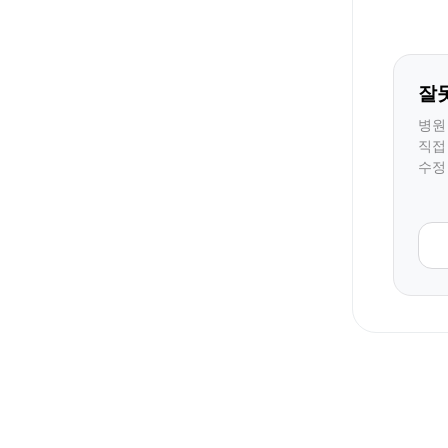
잘
병원
직접
수정