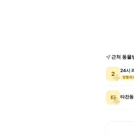
근처 동물
24시
2
정형외
타잔동
타