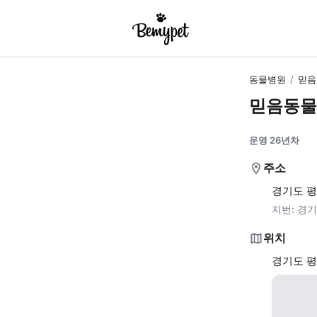
동물병원
/
믿음
믿음동물
운영 26년차
주소
경기도 평
지번:
경기
위치
경기도 평