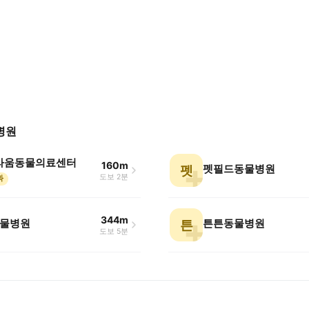
병원
 라움동물의료센터
160m
펫필드동물병원
펫
도보 2분
과
344m
물병원
튼튼동물병원
튼
도보 5분