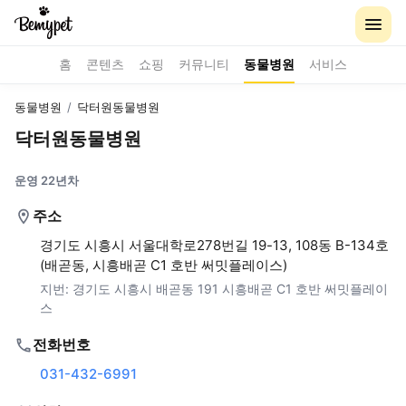
홈
콘텐츠
쇼핑
커뮤니티
동물병원
서비스
동물병원
/
닥터원동물병원
닥터원동물병원
운영 22년차
주소
경기도 시흥시 서울대학로278번길 19-13, 108동 B-134호
(배곧동, 시흥배곧 C1 호반 써밋플레이스)
지번:
경기도 시흥시 배곧동 191 시흥배곧 C1 호반 써밋플레이
스
전화번호
031-432-6991