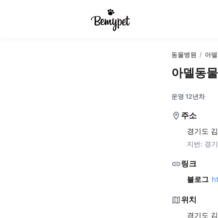
동물병원
/
아델
아델동물
운영 12년차
주소
경기도 김포
지번:
경기
링크
블로그
h
위치
경기도 김포