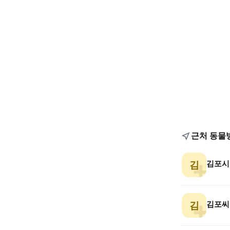
근처 동물
김
김포씨
김