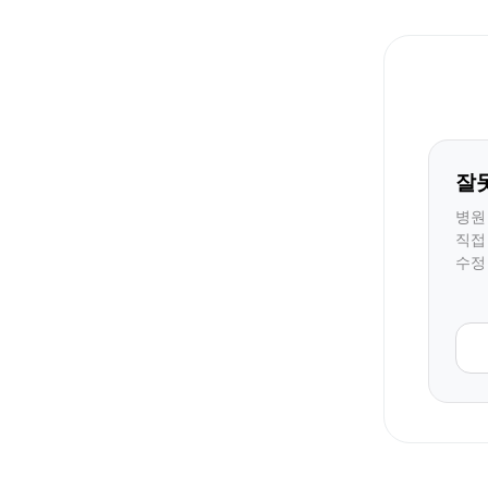
잘
병원
직접
수정