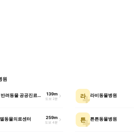
병원
139m
김포시 반려동물 공공진료센터
라비동물병원
라
도보 2분
259m
엘동물의료센터
튼튼동물병원
튼
도보 4분