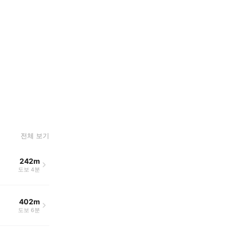
전체 보기
242m
도보 4분
402m
도보 6분