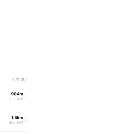
전체 보기
904m
도보 13분
1.5km
도보 22분