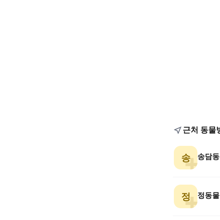
근처 동물
송담동
송
정동물
정