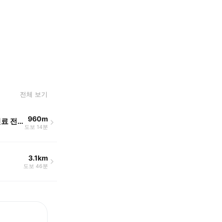
전체 보기
960m
건국동물병원 (출장진료 전문)
도보 14분
3.1km
도보 46분