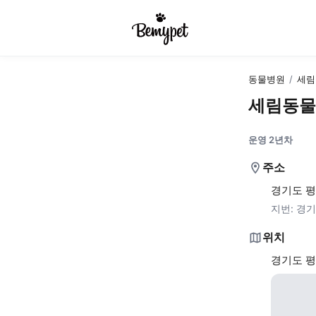
동물병원
/
세림
세림동물
운영 2년차
주소
경기도 평
지번:
경기
위치
경기도 평