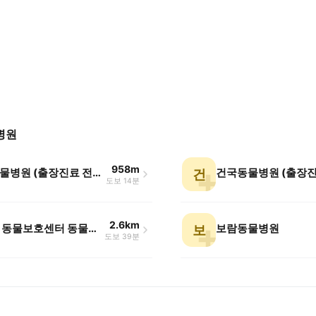
병원
958m
제갈동물병원 (출장진료 전문)
건
도보 14분
2.6km
평택시 동물보호센터 동물병원
보람동물병원
보
도보 39분