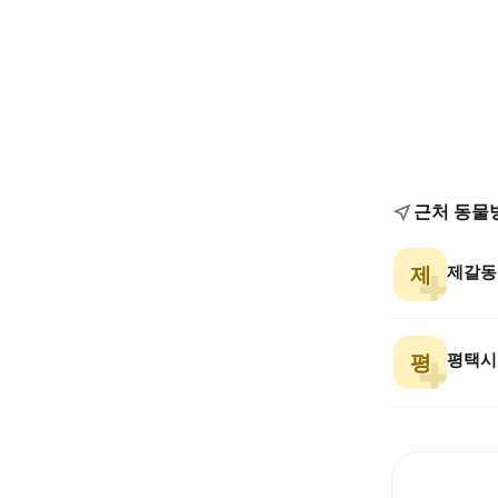
근처 동물
제
평