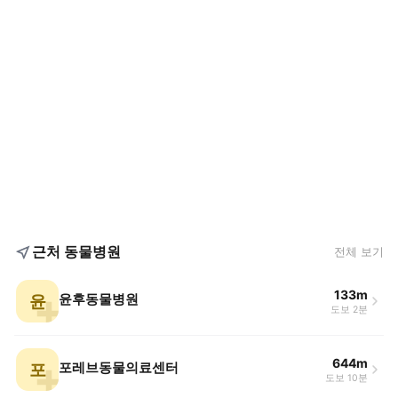
근처 동물병원
전체 보기
133m
윤
윤후동물병원
도보 2분
644m
포
포레브동물의료센터
도보 10분