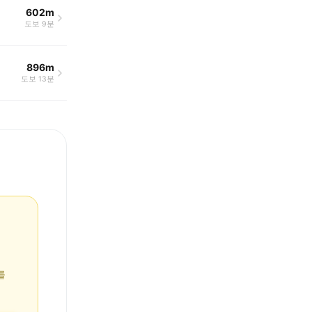
602m
도보 9분
896m
도보 13분
를