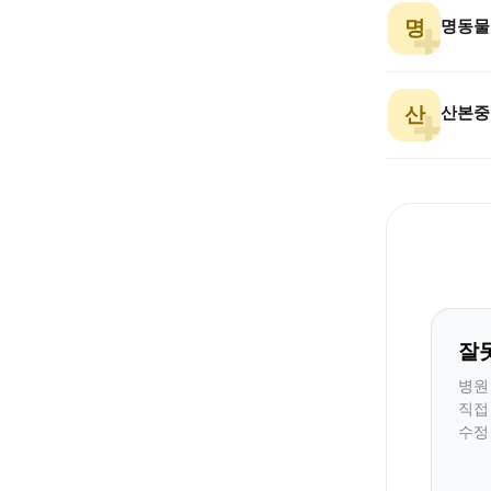
명동물
명
산본중
산
잘
병원
직접
수정