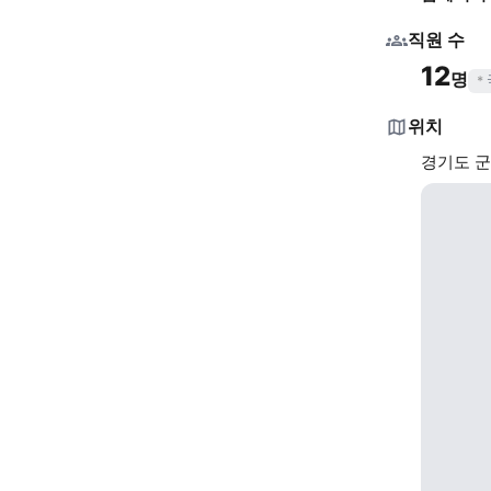
직원 수
12
명
위치
경기도 군포