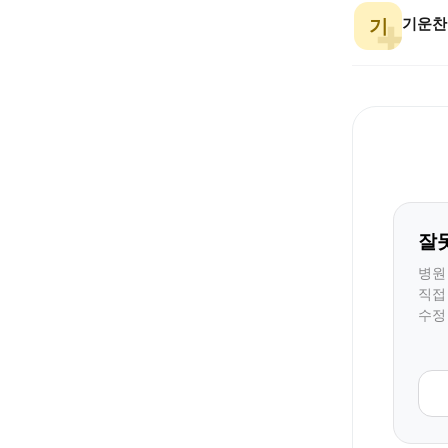
기운찬
기
잘
병원
직접
수정