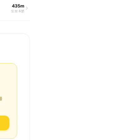
435m
도보 6분
를