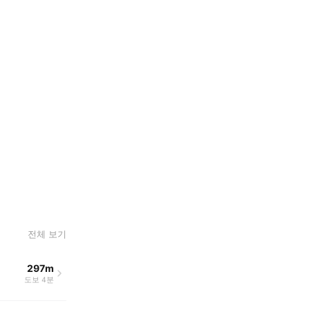
전체 보기
297m
도보 4분