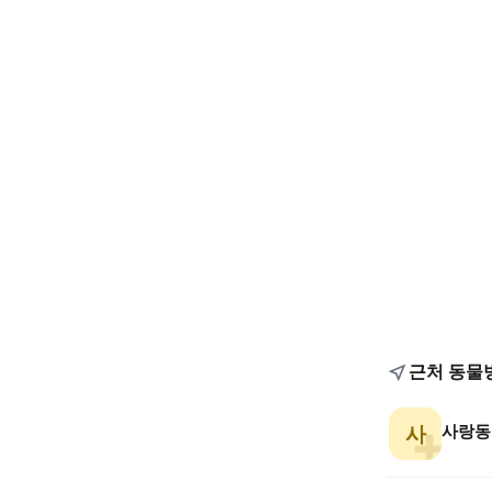
근처 동물
사랑동
사