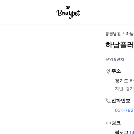
동물병원
/
하남
하남플러
운영 8년차
주소
경기도 하
지번:
경기
전화번호
031-792
링크
블로그
h