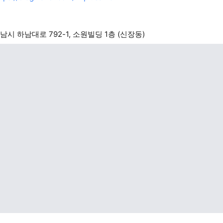
남시 하남대로 792-1, 소원빌딩 1층 (신장동)