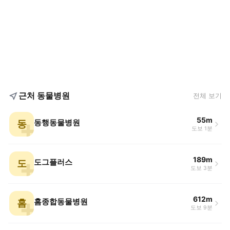
근처 동물병원
전체 보기
55m
동
동행동물병원
도보 1분
189m
도
도그플러스
도보 3분
612m
홈
홈종합동물병원
도보 9분