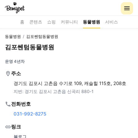
홈
콘텐츠
쇼핑
커뮤니티
동물병원
서비스
동물병원
/
김포쎈텀동물병원
김포쎈텀동물병원
운영 4년차
주소
경기도 김포시 고촌읍 수기로 109, 캐슬힐 115호, 208호
지번:
경기도 김포시 고촌읍 신곡리 880-1
전화번호
031-992-8275
링크
블로그