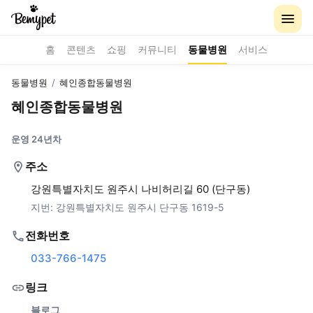
홈
콘텐츠
쇼핑
커뮤니티
동물병원
서비스
동물병원
/
혜인종합동물병원
혜인종합동물병원
운영 24년차
주소
강원특별자치도 원주시 나비허리길 60 (단구동)
지번:
강원특별자치도 원주시 단구동 1619-5
전화번호
033-766-1475
링크
블로그