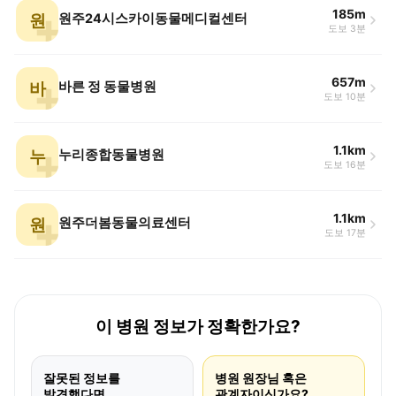
185m
원
원주24시스카이동물메디컬센터
도보 3분
657m
바
바른 정 동물병원
도보 10분
1.1km
누
누리종합동물병원
도보 16분
1.1km
원
원주더봄동물의료센터
도보 17분
이 병원 정보가 정확한가요?
잘못된 정보를
병원 원장님 혹은
발견했다면
관계자이신가요?