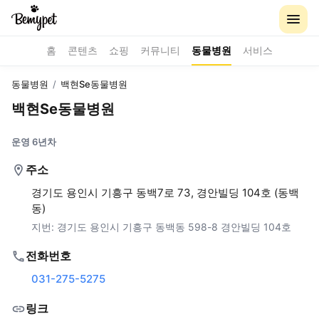
홈
콘텐츠
쇼핑
커뮤니티
동물병원
서비스
동물병원
/
백현Se동물병원
백현Se동물병원
운영 6년차
주소
경기도 용인시 기흥구 동백7로 73, 경안빌딩 104호 (동백
동)
지번:
경기도 용인시 기흥구 동백동 598-8 경안빌딩 104호
전화번호
031-275-5275
링크