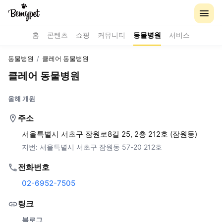
홈
콘텐츠
쇼핑
커뮤니티
동물병원
서비스
동물병원
/
클레어 동물병원
클레어 동물병원
올해 개원
주소
서울특별시 서초구 잠원로8길 25, 2층 212호 (잠원동)
지번:
서울특별시 서초구 잠원동 57-20 212호
전화번호
02-6952-7505
링크
블로그