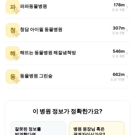
178m
파
파파동물병원
도보 3분
307m
청
청담 아이윌 동물병원
도보 5분
546m
해
해뜨는 동물병원 해질녘책방
도보 8분
662m
동
동물병원 그린숲
도보 10분
이 병원 정보가 정확한가요?
잘못된 정보를
병원 원장님 혹은
발견했다면
관계자이신가요?