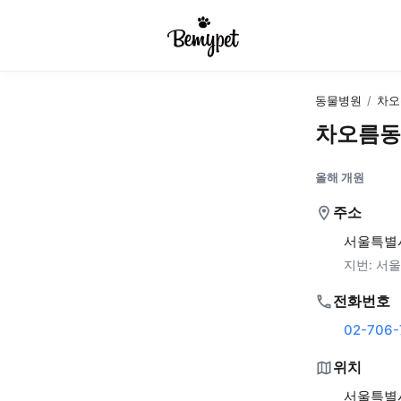
동물병원
/
차오
차오름동
올해 개원
주소
서울특별시
지번:
서울
전화번호
02-706-
위치
서울특별시