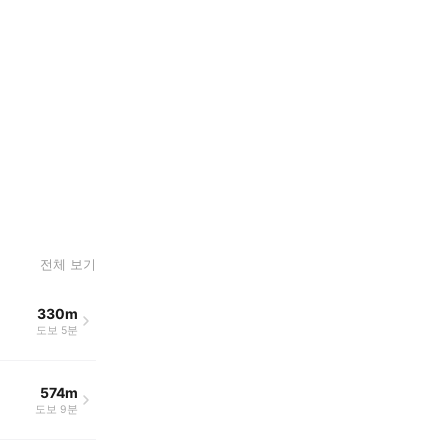
전체 보기
330m
도보 5분
574m
도보 9분