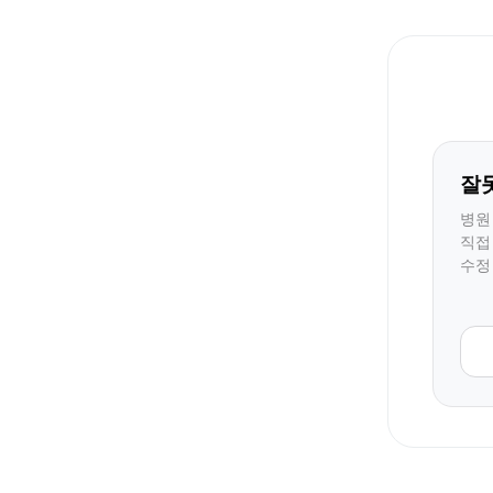
잘
병원
직접
수정