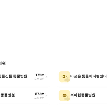
병원
172m
 산들산들 동물병원
마포온 동물메디컬센터
마
도보 3분
572m
 동물병원
북아현동물병원
북
도보 9분