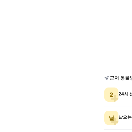
근처 동물
24시
2
날으는
날