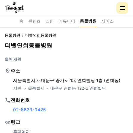
홈
콘텐츠
쇼핑
커뮤니티
동물병원
서비스
동물병원
/
더벳연희동물병원
더벳연희동물병원
올해 개원
주소
서울특별시 서대문구 증가로 15, 연희빌딩 1층 (연희동)
지번:
서울특별시 서대문구 연희동 122-2 연희빌딩
전화번호
02-6623-0425
링크
홈페이지