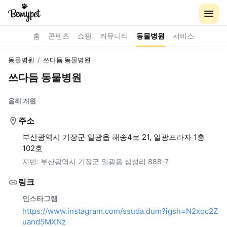
홈
콘텐츠
쇼핑
커뮤니티
동물병원
서비스
동물병원
/
쓰다듬 동물병원
쓰다듬 동물병원
올해 개원
주소
부산광역시 기장군 일광읍 해송4로 21, 일광프라자 1층
102호
지번:
부산광역시 기장군 일광읍 삼성리 888-7
링크
인스타그램
https://www.instagram.com/ssuda.dum?igsh=N2xqc2Z
uand5MXNz