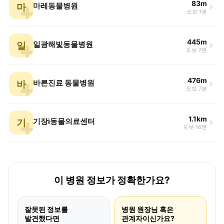
83m
마
마레동물병원
도보 1분
445m
일
일광해빛동물병원
도보 7분
476m
바
바른진료 동물병원
도보 7분
1.1km
기
기장i동물의료센터
도보 16분
이 병원 정보가 정확한가요?
잘못된 정보를
병원 원장님 혹은
발견했다면
관계자이신가요?