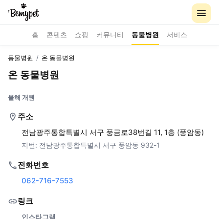
홈
콘텐츠
쇼핑
커뮤니티
동물병원
서비스
동물병원
/
온 동물병원
온 동물병원
올해 개원
주소
전남광주통합특별시 서구 풍금로38번길 11, 1층 (풍암동)
지번:
전남광주통합특별시 서구 풍암동 932-1
전화번호
062-716-7553
링크
인스타그램