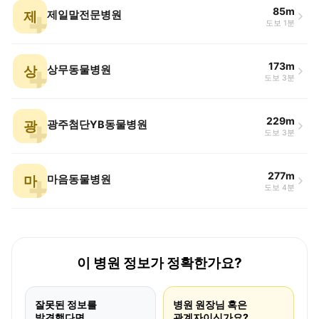
85m
제
제일말전문병원
도보 1분
173m
상
상무동물병원
도보 3분
229m
광
광주첨단YB동물병원
도보 3분
277m
마
마음동물병원
도보 4분
이 병원 정보가 정확한가요?
잘못된 정보를
병원 원장님 혹은
발견했다면
관계자이신가요?