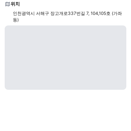
위치
인천광역시 서해구 장고개로337번길 7, 104,105호 (가좌
동)