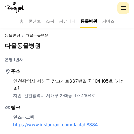
홈
콘텐츠
쇼핑
커뮤니티
동물병원
서비스
동물병원
/
다올동물병원
다올동물병원
운영 1년차
주소
인천광역시 서해구 장고개로337번길 7, 104,105호 (가좌
동)
지번:
인천광역시 서해구 가좌동 42-2 104호
링크
인스타그램
https://www.instagram.com/daolah8384