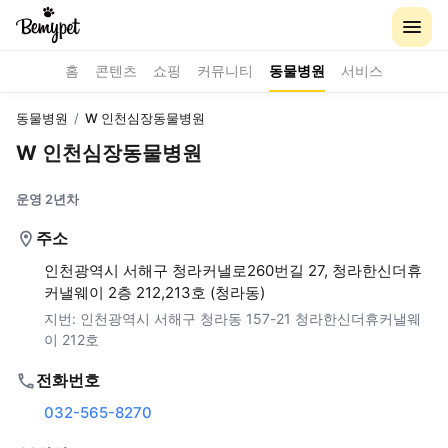
홈
콘텐츠
쇼핑
커뮤니티
동물병원
서비스
동물병원
/
W 인천심장동물병원
W 인천심장동물병원
운영 2년차
주소
인천광역시 서해구 청라커낼로260번길 27, 청라한신더휴
커낼웨이 2층 212,213호 (청라동)
지번:
인천광역시 서해구 청라동 157-21 청라한신더휴커낼웨
이 212호
전화번호
032-565-8270