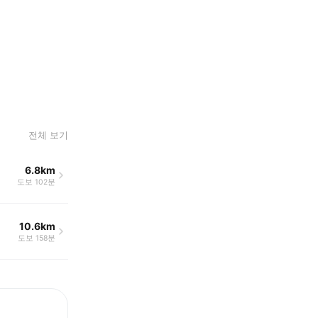
전체 보기
6.8km
도보 102분
10.6km
도보 158분