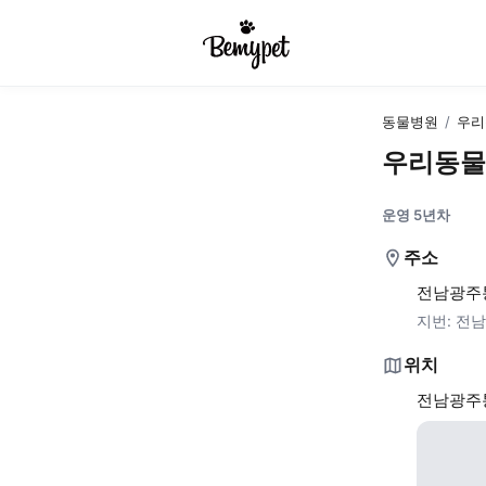
동물병원
/
우리
우리동물
운영 5년차
주소
전남광주통
지번:
전남
위치
전남광주통