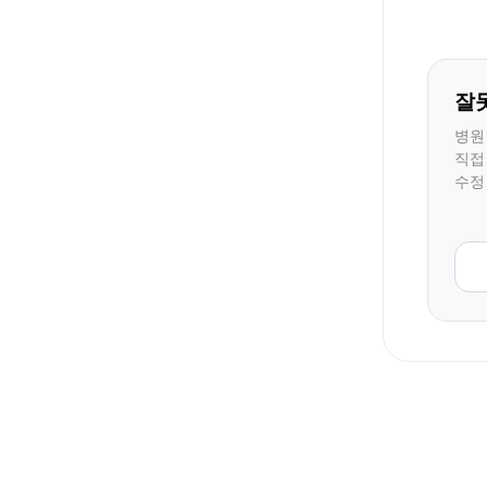
잘
병원
직접
수정