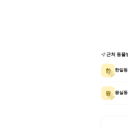
근처 동물
한일동
한
왕실동
왕