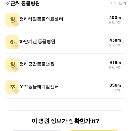
근처 동물병원
전체 보기
408m
청
청라라임동물의료센터
도보 6분
438m
하
하얀기린 동물병원
도보 7분
619m
청
청라공감동물병원
도보 9분
836m
쪼
쪼꼬동물메디컬센터
도보 12분
이 병원 정보가 정확한가요?