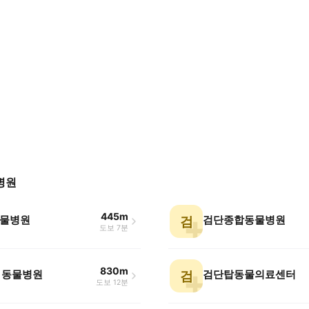
병원
445m
물병원
검단종합동물병원
검
도보 7분
830m
 동물병원
검단탑동물의료센터
검
도보 12분