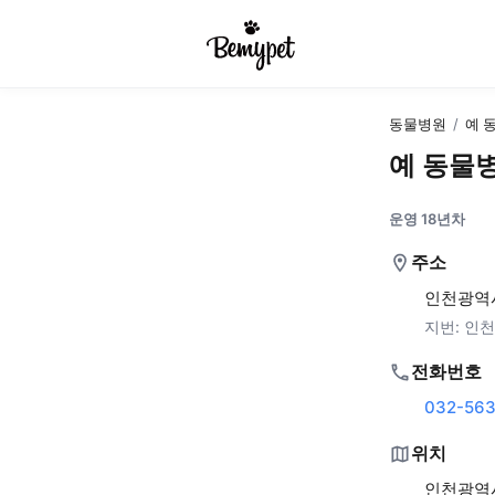
동물병원
/
예 
예 동물
운영 18년차
주소
인천광역시
지번:
인천
전화번호
032-563
위치
인천광역시