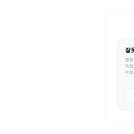
잘
병원
직접
수정