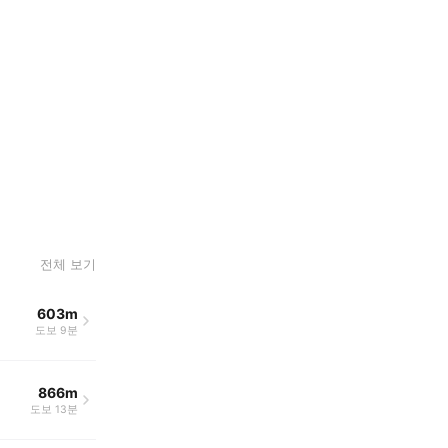
전체 보기
603m
도보 9분
866m
도보 13분