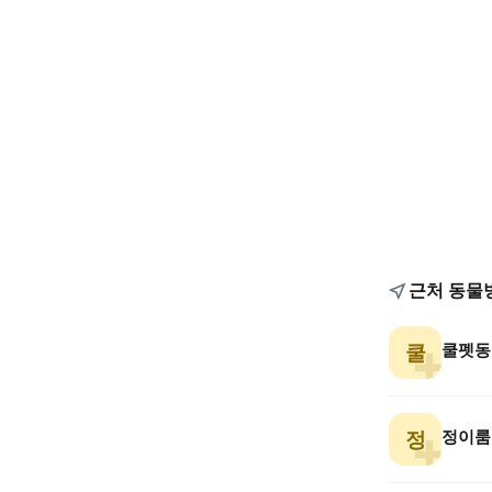
근처 동물
쿨펫동
쿨
정이룸
정