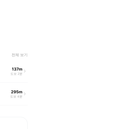
전체 보기
137m
도보 2분
295m
도보 4분