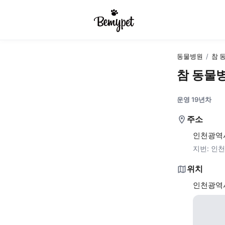
동물병원
/
참 
참 동물
운영 19년차
주소
인천광역시
지번:
인천
위치
인천광역시