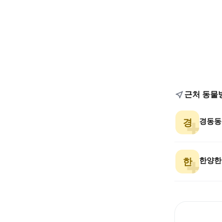
근처 동물
경동동
경
한양한
한