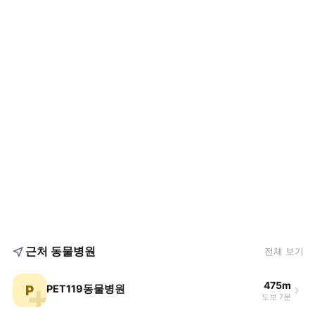
근처 동물병원
전체 보기
475m
P
PET119동물병원
도보 7분