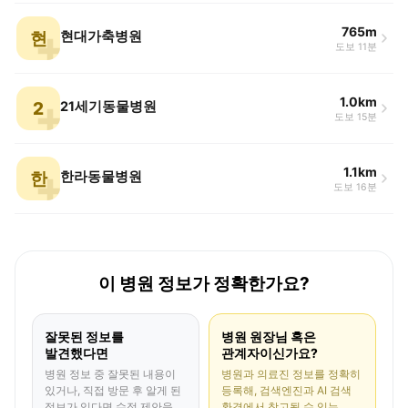
765m
현
현대가축병원
도보 11분
1.0km
2
21세기동물병원
도보 15분
1.1km
한
한라동물병원
도보 16분
이 병원 정보가 정확한가요?
잘못된 정보를
병원 원장님 혹은
발견했다면
관계자이신가요?
병원 정보 중 잘못된 내용이
병원과 의료진 정보를 정확히
있거나, 직접 방문 후 알게 된
등록해, 검색엔진과 AI 검색
정보가 있다면 수정 제안을
환경에서 참고될 수 있는