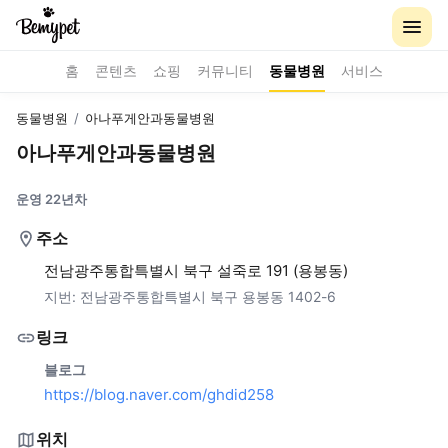
홈
콘텐츠
쇼핑
커뮤니티
동물병원
서비스
동물병원
/
아나푸게안과동물병원
아나푸게안과동물병원
운영 22년차
주소
전남광주통합특별시 북구 설죽로 191 (용봉동)
지번:
전남광주통합특별시 북구 용봉동 1402-6
링크
블로그
https://blog.naver.com/ghdid258
위치