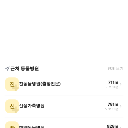
근처 동물병원
전체 보기
711m
진
진동물병원(출장전문)
도보 11분
781m
신
신성가축병원
도보 12분
928m
함양동물병원