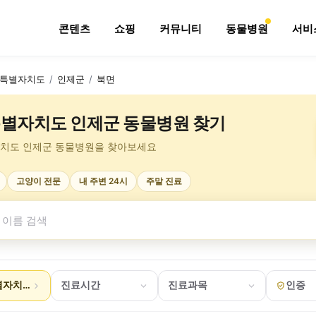
콘텐츠
쇼핑
커뮤니티
동물병원
서비
특별자치도
/
인제군
/
북면
별자치도 인제군 동물병원 찾기
치도 인제군 동물병원을 찾아보세요
고양이 전문
내 주변 24시
주말 진료
자치도 인제군 북면
진료시간
진료과목
인증