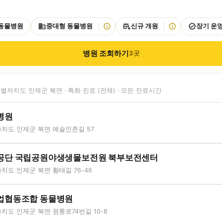
 동물병원
중대형 동물병원
신규 개원
장기 운
병원 조회하기
3
곳
별자치도 인제군 북면 · 특화 진료 (전체) · 모든 진료시간
병원
치도 인제군 북면 예술인촌길 57
공단 국립공원야생생물보전원 북부보전센터
도 인제군 북면 황태길 76-46
업협동조합 동물병원
도 인제군 북면 원통로74번길 10-8