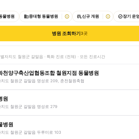
 동물병원
중대형 동물병원
신규 개원
장기 운
병원 조회하기
3
곳
별자치도 철원군 갈말읍 · 특화 진료 (전체) · 모든 진료시간
화천양구축산업협동조합 철원지점 동물병원
치도 철원군 갈말읍 명성로 209, 춘천철원축협
병원
치도 철원군 갈말읍 명성로 279
물병원
치도 철원군 갈말읍 두루미로 103