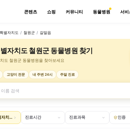
콘텐츠
쇼핑
커뮤니티
동물병원
서비
특별자치도
/
철원군
/
갈말읍
별자치도 철원군 동물병원 찾기
치도 철원군 동물병원을 찾아보세요
고양이 전문
내 주변 24시
주말 진료
자치도 철원군 갈말읍
진료시간
진료과목
인증