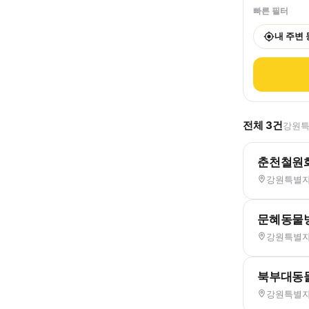
빠른 필터
내 주변
전체
3
건
강원특
춘천철원
강원특별자
문혜동물
강원특별자
북부대동
강원특별자