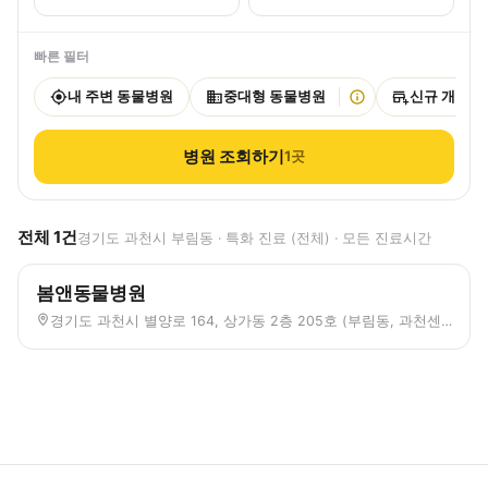
빠른 필터
내 주변 동물병원
중대형 동물병원
신규 개원
병원 조회하기
1
곳
전체
1
건
경기도 과천시 부림동 · 특화 진료 (전체) · 모든 진료시간
봄앤동물병원
경기도 과천시 별양로 164, 상가동 2층 205호 (부림동, 과천센트럴파크푸르지오써밋)