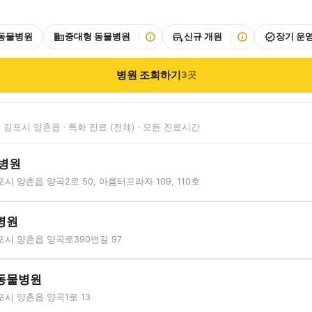
 동물병원
중대형 동물병원
신규 개원
장기 운
병원 조회하기
3
곳
 김포시 양촌읍 · 특화 진료 (전체) · 모든 진료시간
병원
시 양촌읍 양곡2로 50, 아름터프라자 109, 110호
병원
시 양촌읍 양곡로390번길 97
동물병원
시 양촌읍 양곡1로 13