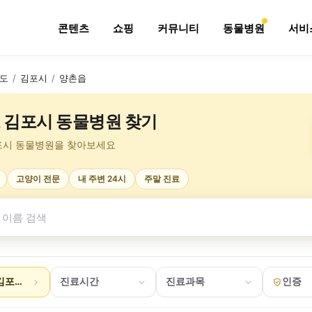
콘텐츠
쇼핑
커뮤니티
동물병원
서비
도
/
김포시
/
양촌읍
 김포시 동물병원 찾기
포시 동물병원을 찾아보세요
고양이 전문
내 주변 24시
주말 진료
김포시 양촌읍
진료시간
진료과목
인증