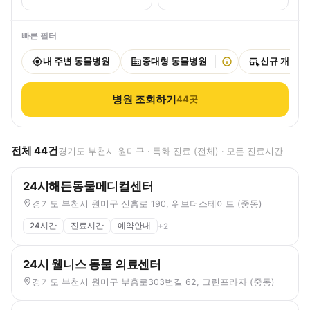
빠른 필터
내 주변 동물병원
중대형 동물병원
신규 개원
병원 조회하기
44
곳
전체
44
건
경기도 부천시 원미구 · 특화 진료 (전체) · 모든 진료시간
24시해든동물메디컬센터
경기도 부천시 원미구 신흥로 190, 위브더스테이트 (중동)
24시간
진료시간
예약안내
+
2
24시 웰니스 동물 의료센터
경기도 부천시 원미구 부흥로303번길 62, 그린프라자 (중동)