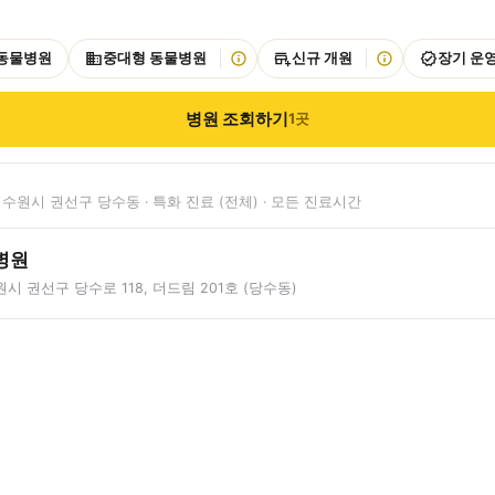
 동물병원
중대형 동물병원
신규 개원
장기 운
병원 조회하기
1
곳
수원시 권선구 당수동 · 특화 진료 (전체) · 모든 진료시간
병원
시 권선구 당수로 118, 더드림 201호 (당수동)