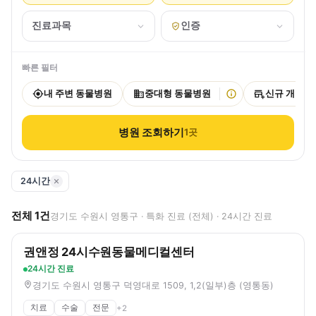
진료과목
인증
빠른 필터
내 주변 동물병원
중대형 동물병원
신규 개원
병원 조회하기
1
곳
24시간
전체
1
건
경기도 수원시 영통구 · 특화 진료 (전체) · 24시간 진료
권앤정 24시수원동물메디컬센터
24시간 진료
경기도 수원시 영통구 덕영대로 1509, 1,2(일부)층 (영통동)
치료
수술
전문
+
2