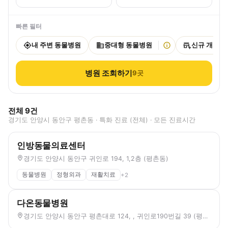
빠른 필터
내 주변 동물병원
중대형 동물병원
신규 개원
병원 조회하기
9
곳
전체
9
건
경기도 안양시 동안구 평촌동 · 특화 진료 (전체) · 모든 진료시간
인방동물의료센터
경기도 안양시 동안구 귀인로 194, 1,2층 (평촌동)
동물병원
정형외과
재활치료
+
2
다온동물병원
경기도 안양시 동안구 평촌대로 124, , 귀인로190번길 39 (평촌동)