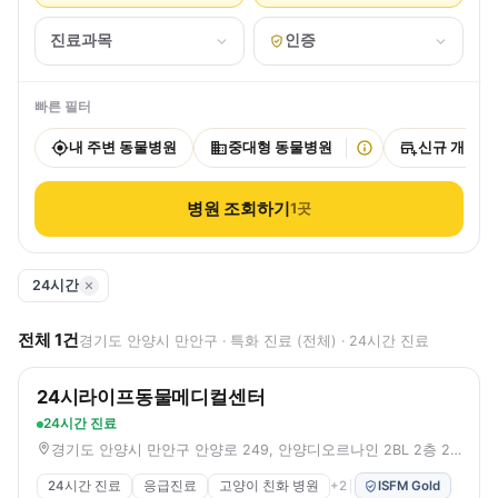
진료과목
인증
빠른 필터
내 주변 동물병원
중대형 동물병원
신규 개원
병원 조회하기
1
곳
24시간
전체
1
건
경기도 안양시 만안구 · 특화 진료 (전체) · 24시간 진료
24시라이프동물메디컬센터
24시간 진료
경기도 안양시 만안구 안양로 249, 안양디오르나인 2BL 2층 203~205호 (안양동)
24시간 진료
응급진료
고양이 친화 병원
+
2
ISFM Gold