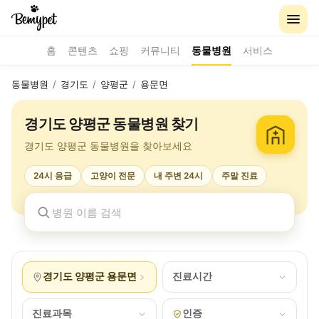
홈
콘텐츠
쇼핑
커뮤니티
동물병원
서비스
동물병원
/
경기도
/
양평군
/
용문면
경기도 양평군 동물병원 찾기
경기도 양평군 동물병원을 찾아보세요
24시 응급
고양이 전문
내 주변 24시
주말 진료
경기도 양평군 용문면
진료시간
진료과목
인증