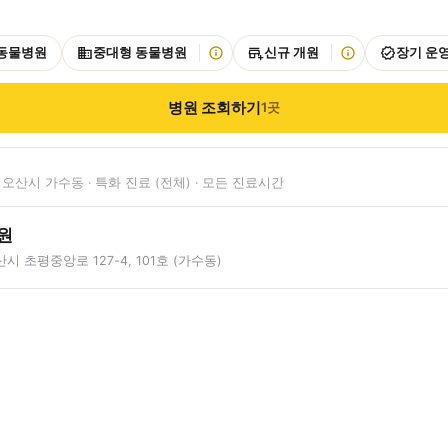
 동물병원
중대형 동물병원
신규 개원
장기 운
병원 조회하기
1
곳
오산시 가수동 · 특화 진료 (전체) · 모든 진료시간
원
시 초평중앙로 127-4, 101호 (가수동)