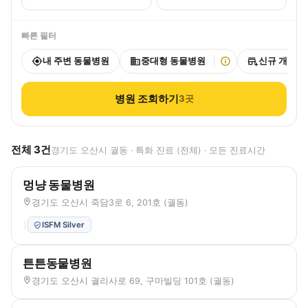
빠른 필터
내 주변 동물병원
중대형 동물병원
신규 개원
병원 조회하기
3
곳
전체
3
건
경기도 오산시 궐동 · 특화 진료 (전체) · 모든 진료시간
멍냥 동물병원
경기도 오산시 죽담3로 6, 201호 (궐동)
ISFM Silver
튼튼동물병원
경기도 오산시 궐리사로 69, 구마빌딩 101호 (궐동)