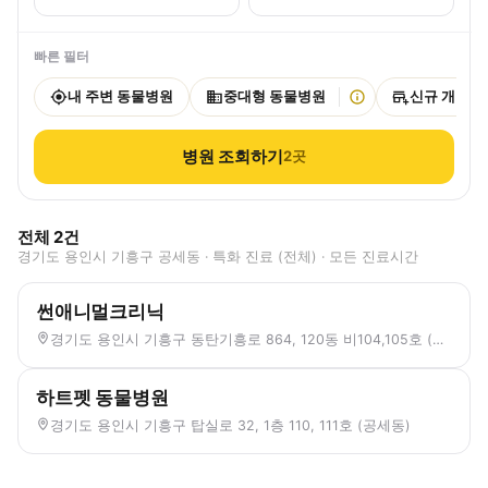
빠른 필터
내 주변 동물병원
중대형 동물병원
신규 개원
병원 조회하기
2
곳
전체
2
건
경기도 용인시 기흥구 공세동 · 특화 진료 (전체) · 모든 진료시간
썬애니멀크리닉
경기도 용인시 기흥구 동탄기흥로 864, 120동 비104,105호 (공세동, 공세 호수마을 공세성원상떼레이크뷰)
하트펫 동물병원
경기도 용인시 기흥구 탑실로 32, 1층 110, 111호 (공세동)