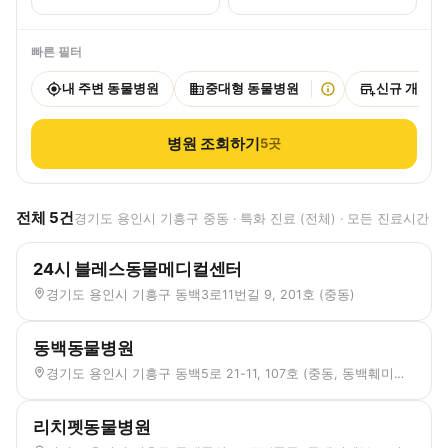
빠른 필터
내 주변 동물병원
중대형 동물병원
신규 개원
병원 조회하기
5
곳
전체
5
건
경기도 용인시 기흥구 중동 · 특화 진료 (전체) · 모든 진료시간
24시 블레스동물메디컬센터
경기도 용인시 기흥구 동백3로11번길 9, 201호 (중동)
동백동물병원
경기도 용인시 기흥구 동백5로 21-11, 107호 (중동, 동백훼미리프라자 1)
리치펫동물병원