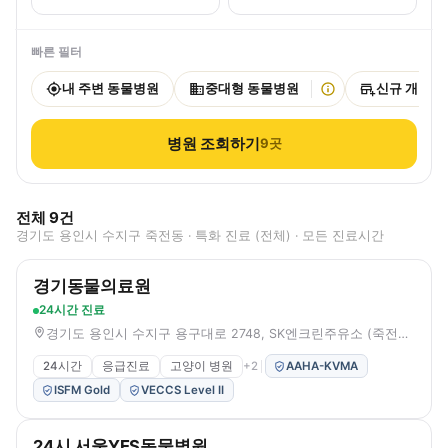
빠른 필터
내 주변 동물병원
중대형 동물병원
신규 개원
병원 조회하기
9
곳
전체
9
건
경기도 용인시 수지구 죽전동 · 특화 진료 (전체) · 모든 진료시간
경기동물의료원
24시간 진료
경기도 용인시 수지구 용구대로 2748, SK엔크린주유소 (죽전동)
24시간
응급진료
고양이 병원
+
2
AAHA-KVMA
ISFM Gold
VECCS Level II
24시 서울YES동물병원