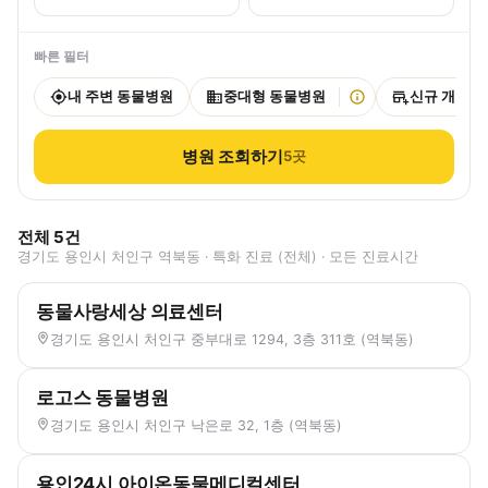
빠른 필터
내 주변 동물병원
중대형 동물병원
신규 개원
병원 조회하기
5
곳
전체
5
건
경기도 용인시 처인구 역북동 · 특화 진료 (전체) · 모든 진료시간
동물사랑세상 의료센터
경기도 용인시 처인구 중부대로 1294, 3층 311호 (역북동)
로고스 동물병원
경기도 용인시 처인구 낙은로 32, 1층 (역북동)
용인24시 아이온동물메디컬센터