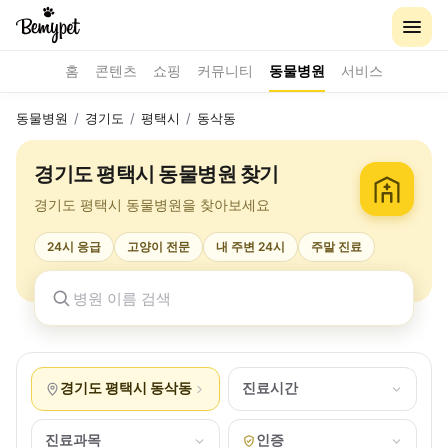
홈
콘텐츠
쇼핑
커뮤니티
동물병원
서비스
동물병원
/
경기도
/
평택시
/
동삭동
경기도 평택시 동물병원 찾기
경기도 평택시 동물병원을 찾아보세요
24시 응급
고양이 전문
내 주변 24시
주말 진료
경기도 평택시 동삭동
진료시간
진료과목
인증