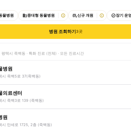
 동물병원
중대형 동물병원
신규 개원
장기 운
병원 조회하기
3
곳
 평택시 죽백동 · 특화 진료 (전체) · 모든 진료시간
물병원
시 죽백5로 37(죽백동)
물의료센터
시 죽백3로 139 (죽백동)
병원
시 만세로 1725, 2층 (죽백동)