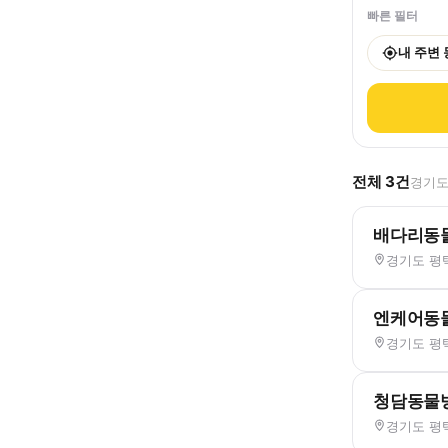
빠른 필터
내 주변
전체
3
건
경기도
배다리동
경기도 평택
엔케어동
경기도 평택
청담동물
경기도 평택