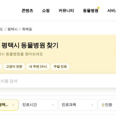
콘텐츠
쇼핑
커뮤니티
동물병원
서비
도
/
평택시
/
죽백동
 평택시 동물병원 찾기
택시 동물병원을 찾아보세요
고양이 전문
내 주변 24시
주말 진료
평택시 죽백동
진료시간
진료과목
인증