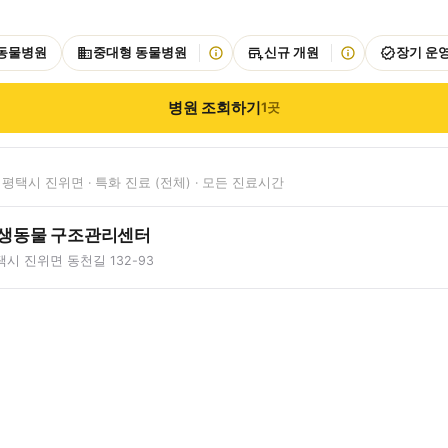
 동물병원
중대형 동물병원
신규 개원
장기 운
병원 조회하기
1
곳
평택시 진위면 · 특화 진료 (전체) · 모든 진료시간
야생동물 구조관리센터
시 진위면 동천길 132-93