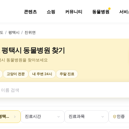
콘텐츠
쇼핑
커뮤니티
동물병원
서비
도
/
평택시
/
진위면
 평택시 동물병원 찾기
택시 동물병원을 찾아보세요
고양이 전문
내 주변 24시
주말 진료
평택시 진위면
진료시간
진료과목
인증