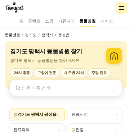
홈
콘텐츠
쇼핑
커뮤니티
동물병원
서비스
동물병원
/
경기도
/
평택시
/
팽성읍
경기도 평택시 동물병원 찾기
경기도 평택시 동물병원을 찾아보세요
24시 응급
고양이 전문
내 주변 24시
주말 진료
경기도 평택시 팽성읍
진료시간
진료과목
인증