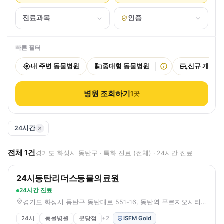
진료과목
인증
빠른 필터
내 주변 동물병원
중대형 동물병원
신규 개원
병원 조회하기
1
곳
24시간
전체
1
건
경기도 화성시 동탄구 · 특화 진료 (전체) · 24시간 진료
24시동탄리더스동물의료원
24시간 진료
경기도 화성시 동탄구 동탄대로 551-16, 동탄역 푸르지오시티 B동 213-220호 (오산동)
24시
동물병원
분당점
+
2
ISFM Gold