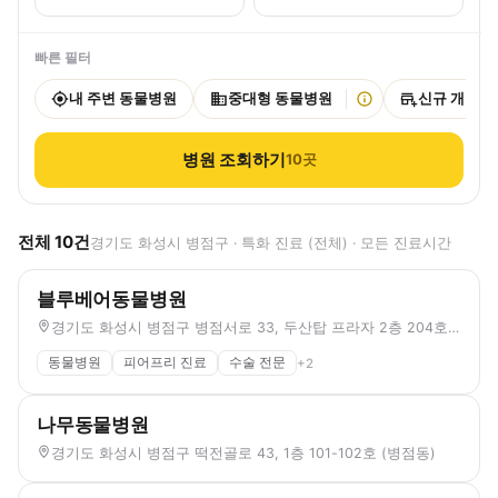
빠른 필터
내 주변 동물병원
중대형 동물병원
신규 개원
병원 조회하기
10
곳
전체
10
건
경기도 화성시 병점구 · 특화 진료 (전체) · 모든 진료시간
블루베어동물병원
경기도 화성시 병점구 병점서로 33, 두산탑 프라자 2층 204호 (병점동)
동물병원
피어프리 진료
수술 전문
+
2
나무동물병원
경기도 화성시 병점구 떡전골로 43, 1층 101-102호 (병점동)